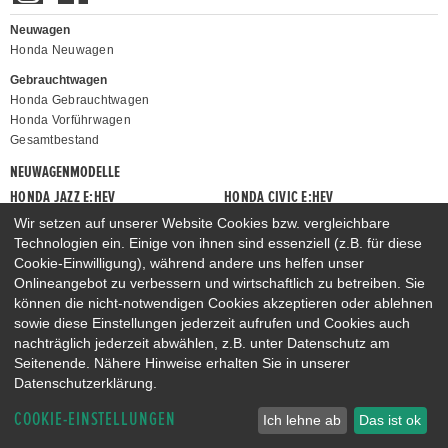
Neuwagen
Honda Neuwagen
Gebrauchtwagen
Honda Gebrauchtwagen
Honda Vorführwagen
Gesamtbestand
NEUWAGENMODELLE
HONDA JAZZ E:HEV
HONDA CIVIC E:HEV
HONDA PRELUDE E:HEV
HONDA HR-V E:HEV
Wir setzen auf unserer Website Cookies bzw. vergleichbare
Technologien ein. Einige von ihnen sind essenziell (z.B. für diese
HONDA ZR-V E:HEV
HONDA CR-V E:HEV & E:PHEV
Cookie-Einwilligung), während andere uns helfen unser
Onlineangebot zu verbessern und wirtschaftlich zu betreiben. Sie
können die nicht-notwendigen Cookies akzeptieren oder ablehnen
sowie diese Einstellungen jederzeit aufrufen und Cookies auch
nachträglich jederzeit abwählen, z.B. unter Datenschutz am
Seitenende. Nähere Hinweise erhalten Sie in unserer
Datenschutzerklärung.
COOKIE-EINSTELLUNGEN
Ich lehne ab
Das ist ok