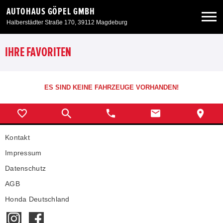
AUTOHAUS GÖPEL GMBH
Halberstädter Straße 170, 39112 Magdeburg
Neuwagen
IHRE FAVORITEN
Gebrauchtwagen
ES SIND KEINE FAHRZEUGE VORHANDEN!
Angebote
Kontakt
Service & Zubehör
Impressum
Unser Autohaus
Datenschutz
AGB
Honda Deutschland